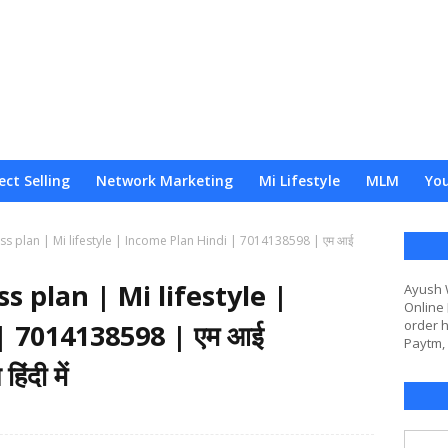
ect Selling
Network Marketing
Mi Lifestyle
MLM
Yo
ess plan | Mi lifestyle | Income Plan Hindi | 7014138598 | एम आई
s plan | Mi lifestyle |
Ayush 
Online 
order h
| 7014138598 | एम आई
Paytm,
िंदी में