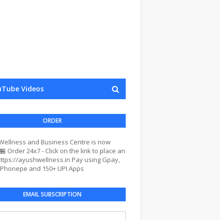
uTube Videos
ORDER
Wellness and Business Centre is now
🏪 Order 24x7 - Click on the link to place an
ttps://ayushwellness.in Pay using Gpay,
 Phonepe and 150+ UPI Apps
EMAIL SUBSCRIPTION