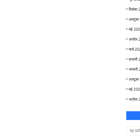
दिसंबर
अक्टूब
मई 20
अप्रैल
मार्च 2
फ़रवरी
जनवरी 
अक्टूब
मई 20
अप्रैल