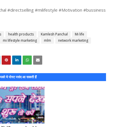
al #directselling #milifestyle #Motivation #bussiness 
s
health products
Kamlesh Panchal
Mi life
mi lifestyle marketing
mlm
network marketing
को ये पोस्ट पसंद आ सकती हैं