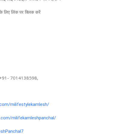
े लिए लिंक पर क्लिक करें 
= +91- 7014138598, 

com/milifestylekamlesh/
.com/milifekamleshpanchal/
eshPanchal7