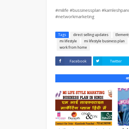
#milife #bussinessplan #kamleshpanch
#networkmarketing
Tags
direct selling updates
Element
mi lifestyle
mi lifestyle business plan
work from home
Facebook
Twitter
आप