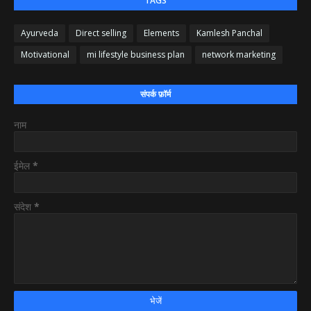
TAGS
Ayurveda
Direct selling
Elements
Kamlesh Panchal
Motivational
mi lifestyle business plan
network marketing
संपर्क फ़ॉर्म
नाम
ईमेल
*
संदेश
*