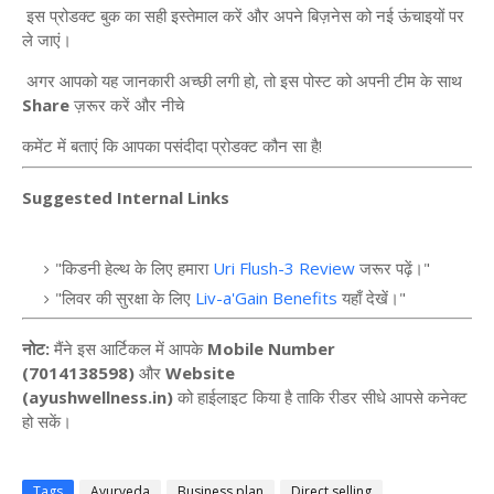
इस
प्रोडक्ट
बुक
का
सही
इस्तेमाल
करें
और
अपने
बिज़नेस
को
नई
ऊंचाइयों
पर
ले
जाएं।
अगर
आपको
यह
जानकारी
अच्छी
लगी
हो
,
तो
इस
पोस्ट
को
अपनी
टीम
के
साथ
Share
ज़रूर
करें
और
नीचे
कमेंट
में
बताएं
कि
आपका
पसंदीदा
प्रोडक्ट
कौन
सा
है
!
Suggested Internal Links
"
किडनी
हेल्थ
के
लिए
हमारा
Uri Flush-3 Review
जरूर
पढ़ें।
"
"
लिवर
की
सुरक्षा
के
लिए
Liv-a'Gain Benefits
यहाँ
देखें।
"
नोट
:
मैंने
इस
आर्टिकल
में
आपके
Mobile Number
(7014138598)
और
Website
(ayushwellness.in)
को
हाईलाइट
किया
है
ताकि
रीडर
सीधे
आपसे
कनेक्ट
हो
सकें।
Tags
Ayurveda
Business plan
Direct selling