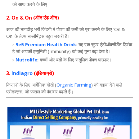
को
साफ़
करने
के
लिए।
2. On & On (
ऑन
एंड
ऑन
)
आज
की
भागदौड़
भरी
जिंदगी
में
पोषण
की
कमी
को
पूरा
करने
के
लिए
'On &
On'
के
हेल्थ
सप्लीमेंट्स
बहुत
ज़रूरी
हैं।
9e5 Premium Health Drink
:
यह
एक
सुपर
एंटीऑक्सीडेंट
ड्रिंक
है
जो
आपकी
इम्युनिटी
(Immunity)
को
कई
गुना
बढ़ा
देता
है।
Nutrolife
:
बच्चों
और
बड़ों
के
लिए
संतुलित
पोषण
पाउडर।
3.
Indiagro
(
इंडियाग्रो
)
किसानों
के
लिए
आर्गेनिक
खेती
(
Organic Farming
)
को
बढ़ावा
देने
वाले
प्रोडक्ट्स
,
जो
फसल
की
पैदावार
बढ़ाते
हैं।