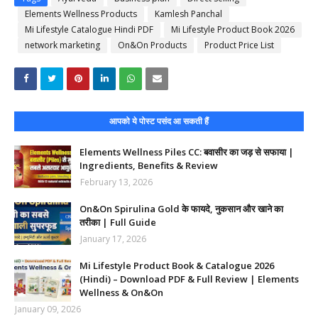
Elements Wellness Products
Kamlesh Panchal
Mi Lifestyle Catalogue Hindi PDF
Mi Lifestyle Product Book 2026
network marketing
On&On Products
Product Price List
आपको ये पोस्ट पसंद आ सकती हैं
Elements Wellness Piles CC: बवासीर का जड़ से सफाया |
Ingredients, Benefits & Review
February 13, 2026
On&On Spirulina Gold के फायदे, नुकसान और खाने का
तरीका | Full Guide
January 17, 2026
Mi Lifestyle Product Book & Catalogue 2026
(Hindi) – Download PDF & Full Review | Elements
Wellness & On&On
January 09, 2026