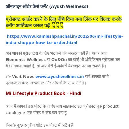
ऑनलाइन
ऑर्डर
कैसे
करें
? (Ayush Wellness)
प्रोडक्ट आर्डर करने के लिए नीचे दिया गया लिंक पर क्लिक करके
ब्लॉग आर्टिकल जरूर पढ़ें 👇👇👇
https://www.kamleshpanchal.in/2022/06/mi-lifestyle-
india-shoppe-how-to-order.html
अब
आपको
प्रोडक्ट्स
के
लिए
भटकने
की
ज़रूरत
नहीं
है।
अगर
आप
Elements Wellness
या
On&On
का
कोई
भी
ओरिजिनल
प्रोडक्ट
घर
बैठे
मंगवाना
चाहते
हैं
,
तो
आप
मेरी
ई
-
कॉमर्स
वेबसाइट
पर
जा
सकते
हैं।
👉
Visit Now:
www.ayushwellness.in
यहाँ
आपको
सभी
प्रोडक्ट्स
बेस्ट
डिस्काउंट
और
ऑफर्स
के
साथ
मिलेंगे।
Mi Lifestyle Product Book - Hindi
आज मैं आपको इस पोस्ट के जरिए माय लाइफस्टाइल प्रोडक्ट बुक product
catalogue इस पोस्ट में सेंड कर रहा हूं
जिसके कुछ स्क्रीन शॉट इस पोस्ट में अटैच है