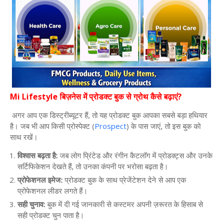
Mi Lifestyle
बिज़नेस
में
प्रोडक्ट
बुक
से
ग्रोथ
कैसे
बढ़ाएं
?
अगर
आप
एक
डिस्ट्रीब्यूटर
हैं
,
तो
यह
प्रोडक्ट
बुक
आपका
सबसे
बड़ा
हथियार
है।
जब
भी
आप
किसी
प्रोस्पेक्ट
(
Prospect
)
के
पास
जाएं
,
तो
इस
बुक
को
साथ
रखें।
विश्वास
बढ़ता
है
:
जब
लोग
प्रिंटेड
और
रंगीन
कैटलॉग
में
प्रोडक्ट्स
और
उनके
सर्टिफिकेशन
देखते
हैं
,
तो
उनका
कंपनी
पर
भरोसा
बढ़ता
है।
प्रोफेशनल
इमेज
:
प्रोडक्ट
बुक
के
साथ
प्रेजेंटेशन
देने
से
आप
एक
प्रोफेशनल
लीडर
लगते
हैं।
सही
चुनाव
:
बुक
में
दी
गई
जानकारी
से
कस्टमर
अपनी
ज़रूरत
के
हिसाब
से
सही
प्रोडक्ट
चुन
पाता
है।