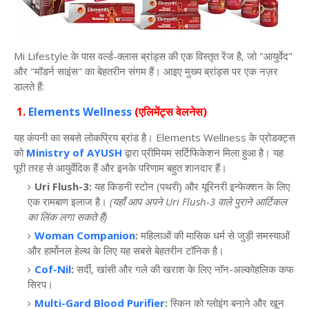
Mi Lifestyle
के
पास
वर्ल्ड
-
क्लास
ब्रांड्स
की
एक
विस्तृत
रेंज
है
,
जो
"
आयुर्वेद
"
और
"
मॉडर्न
साइंस
"
का
बेहतरीन
संगम
हैं।
आइए
मुख्य
ब्रांड्स
पर
एक
नज़र
डालते
हैं
:
1.
Elements Wellness
(
एलिमेंट्स
वेलनेस
)
यह
कंपनी
का
सबसे
लोकप्रिय
ब्रांड
है।
Elements Wellness
के
प्रोडक्ट्स
को
Ministry of AYUSH
द्वारा
प्रीमियम
सर्टिफिकेशन
मिला
हुआ
है।
यह
पूरी
तरह
से
आयुर्वेदिक
हैं
और
इनके
परिणाम
बहुत
शानदार
हैं।
Uri Flush-3:
यह
किडनी
स्टोन
(
पथरी
)
और
यूरिनरी
इन्फेक्शन
के
लिए
एक
रामबाण
इलाज
है।
(
यहाँ
आप
अपने
Uri Flush-3
वाले
पुराने
आर्टिकल
का
लिंक
लगा
सकते
हैं
)
Woman Companion
:
महिलाओं
की
मासिक
धर्म
से
जुड़ी
समस्याओं
और
हार्मोनल
हेल्थ
के
लिए
यह
सबसे
बेहतरीन
टॉनिक
है।
Cof-Nil
:
सर्दी
,
खांसी
और
गले
की
खराश
के
लिए
नॉन
-
अल्कोहलिक
कफ
सिरप।
Multi-Gard Blood Purifier
:
स्किन
को
ग्लोइंग
बनाने
और
खून