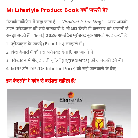
Mi Lifestyle Product Book
क्यों
ज़रूरी
है
?
नेटवर्क
मार्केटिंग
में
कहा
जाता
है
—
"Product is the King"
।
अगर
आपको
अपने
प्रोडक्ट्स
की
सही
जानकारी
है
,
तो
आप
किसी
भी
कस्टमर
को
आसानी
से
समझा
सकते
हैं।
यह
नई
2026
अपडेटेड
प्रोडक्ट
बुक
आपको
मदद
करती
है
:
प्रोडक्ट्स
के
फायदे
(Benefits)
समझाने
में।
किस
बीमारी
में
कौन
सा
प्रोडक्ट
देना
है
,
यह
जानने
में।
प्रोडक्ट्स
में
मौजूद
जड़ी
-
बूटियों
(Ingredients)
की
जानकारी
देने
में।
MRP
और
DP (Distributor Price)
की
सही
जानकारी
के
लिए।
इस
कैटलॉग
में
कौन
से
ब्रांड्स
शामिल
हैं
?