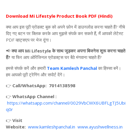
Download Mi Lifestyle Product Book PDF (Hindi)
क्या
आप
इस
पूरी
प्रोडक्ट
बुक
को
अपने
फ़ोन
में
डाउनलोड
करना
चाहते
हैं
?
नीचे
दिए
गए
बटन
पर
क्लिक
करके
आप
मुझसे
संपर्क
कर
सकते
हैं
,
मैं
आपको
लेटेस्ट
PDF
व्हाट्सएप
पर
भेज
दूंगा।
📢
क्या आप Mi Lifestyle के साथ जुड़कर अपना बिजनेस शुरू करना चाहते
हैं?
या फिर आप ओरिजिनल प्रोडक्ट्स घर बैठे मंगवाना चाहते हैं?
हमसे संपर्क करें और हमारी
Team Kamlesh Panchal
का हिस्सा बनें।
हम आपको पूरी ट्रेनिंग और सपोर्ट देंगे।
👉
Call/WhatsApp:
7014138598
👉
WhatsApp Channel :
https://whatsapp.com/channel/0029VbCWX6UBFLgTJ5Ubi
q0r
👉
Visit
Website:
www.kamleshpanchal.in
www.ayushwellness.in