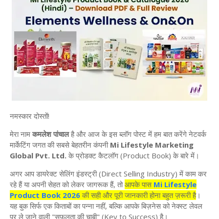
नमस्कार
दोस्तों
!
मेरा
नाम
कमलेश
पांचाल
है
और
आज
के
इस
ब्लॉग
पोस्ट
में
हम
बात
करेंगे
नेटवर्क
मार्केटिंग
जगत
की
सबसे
बेहतरीन
कंपनी
Mi Lifestyle Marketing
Global Pvt. Ltd.
के
प्रोडक्ट
कैटलॉग
(Product Book)
के
बारे
में।
अगर
आप
डायरेक्ट
सेलिंग
इंडस्ट्री
(Direct Selling Industry)
में
काम
कर
रहे
हैं
या
अपनी
सेहत
को
लेकर
जागरूक
हैं
,
तो
आपके
पास
Mi Lifestyle
Product Book 2026
की
सही
और
पूरी
जानकारी
होना
बहुत
ज़रूरी
है
।
यह
बुक
सिर्फ
एक
किताबों
का
पन्ना
नहीं
,
बल्कि
आपके
बिज़नेस
को
नेक्स्ट
लेवल
पर
ले
जाने
वाली
"
सफलता
की
चाबी
" (Key to Success)
है।