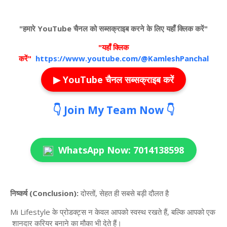
"हमारे YouTube चैनल को सब्सक्राइब करने के लिए यहाँ क्लिक करें"
"यहाँ क्लिक
करें"
https://www.youtube.com/@KamleshPanchal
▶ YouTube चैनल सब्सक्राइब करें
👇
Join My Team Now
👇
WhatsApp Now: 7014138598
निष्कर्ष
(Conclusion):
दोस्तों
,
सेहत
ही
सबसे
बड़ी
दौलत
है
Mi
Lifestyle
के
प्रोडक्ट्स
न
केवल
आपको
स्वस्थ
रखते
हैं
,
बल्कि
आपको
एक
शानदार
करियर
बनाने
का
मौका
भी
देते
हैं।